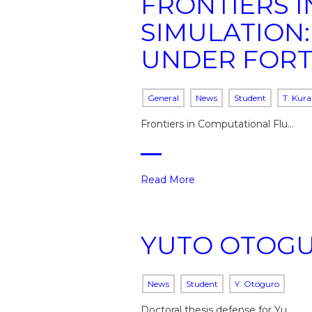
FRONTIERS 
SIMULATION
UNDER FORT
General
News
Student
T. Kura
Frontiers in Computational Flu…
Read More
YUTO OTOGU
News
Student
Y. Otoguro
Doctoral thesis defense for Yu…