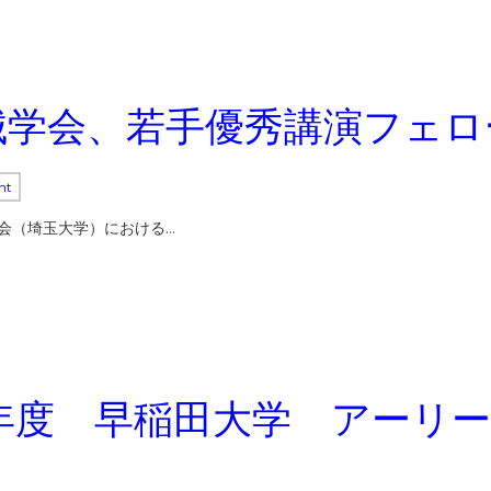
械学会、若手優秀講演フェロ
nt
大会（埼玉大学）における…
7年度 早稲田大学 アーリ