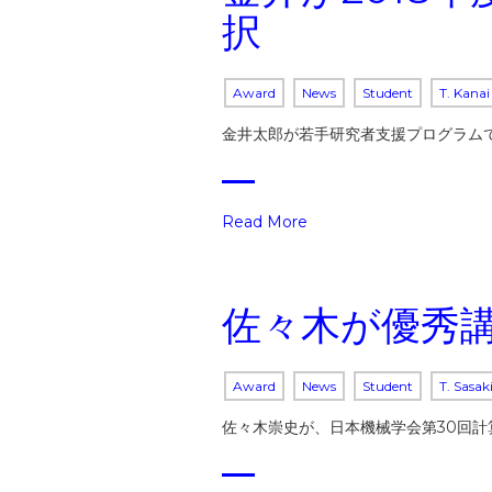
択
Award
News
Student
T. Kanai
金井太郎が若手研究者支援プログラム
Read More
佐々木が優秀
Award
News
Student
T. Sasak
佐々木崇史が、日本機械学会第30回計