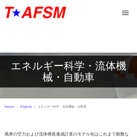
Togg
navig
エネルギー科学・流体機
械・自動車
Home
Projects
エネルギー科学・流体機械・自動車
風車の空力および流体構造連成計算のモデル化はこれまで困難な