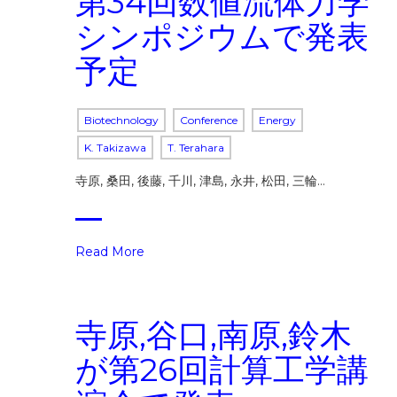
第34回数値流体力学
シンポジウムで発表
予定
Biotechnology
Conference
Energy
K. Takizawa
T. Terahara
寺原, 桑田, 後藤, 千川, 津島, 永井, 松田, 三輪…
Read More
寺原,谷口,南原,鈴木
が第26回計算工学講