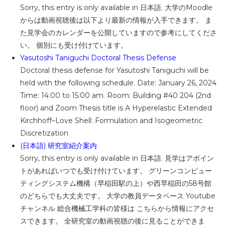
Sorry, this entry is only available in 日本語. 大学のMoodle
からは動画視聴後は以下より最新の情報が入手できます。 ま
た見学会のカレンダーを公開していますので参考にしてくださ
い。 個別にも受け付けています。
Yasutoshi Taniguchi Doctoral Thesis Defense
Doctoral thesis defense for Yasutoshi Taniguchi will be
held with the following schedule. Date: January 26, 2024
Time: 14:00 to 15:00 am. Room: Building #40 204 (2nd
floor) and Zoom Thesis title is A Hyperelastic Extended
Kirchhoff–Love Shell: Formulation and Isogeometric
Discretization
(日本語) 研究室紹介案内
Sorry, this entry is only available in 日本語. 見学はアポイン
トがあればいつでも受け付けています。 グリーンコンピュー
ティングシステム機構（早稲田駅の上）や西早稲田の58号館
のどちらでも大丈夫です。 大学の教員データベース Youtube
チャンネル 総合機械工学科の皆様は こちらから情報にアクセ
スできます。 全研究室の動画視聴の後に見ることができま