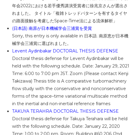
年会2022における若手優秀講演受賞者に徐兆京さんが選出さ
れました。 タイトル「複雑トレッドパターンを有するタイヤ
の路面接触を考慮したSpace-Time法による流体解析」
(日本語) 南原が日本機械学会三浦賞を受賞
Sorry, this entry is only available in 日本語. 南原恵が日本機
械学会三浦賞に選ばれました。
Levent Aydinbakar DOCTORAL THESIS DEFENSE
Doctoral thesis defense for Levent Aydinbakar will be
held with the following schedule. Date: January 29, 2021
Time: 6:00 to 7:00 pm JST. Zoom (Please contact Kenji
Takizawa) Thesis title is A comparative turbomachinery
flow study with the conservative and nonconservative
forms of the space–time variational multiscale method
in the inertial and non-inertial reference frames
TAKUYA TERAHRA DOCTORAL THESIS DEFENSE
Doctoral thesis defense for Takuya Terahara will be held
with the following schedule. Date: January 22, 2020
Time: 1:00 to 2:00 pm. Room: Building #60 206 (2nd