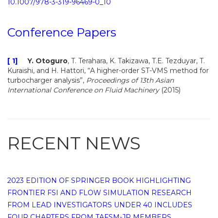
10.1007/978-3-319-96469-0_10
Conference Papers
[ 1]
Y. Otoguro
, T. Terahara, K. Takizawa, T.E. Tezduyar, T.
Kuraishi, and H. Hattori, “A higher-order ST-VMS method for
turbocharger analysis”,
Proceedings of 13th Asian
International Conference on Fluid Machinery
(2015)
RECENT NEWS
2023 EDITION OF SPRINGER BOOK HIGHLIGHTING
FRONTIER FSI AND FLOW SIMULATION RESEARCH
FROM LEAD INVESTIGATORS UNDER 40 INCLUDES
FOUR CHAPTERS FROM TAFSM-JP MEMBERS