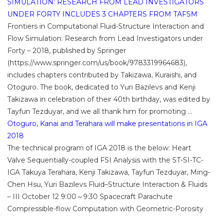
SIMULATION: RESEARCH FROM LEAD INVESTIGATORS
UNDER FORTY INCLUDES 3 CHAPTERS FROM TAFSM
Frontiers in Computational Fluid-Structure Interaction and
Flow Simulation: Research from Lead Investigators under
Forty – 2018, published by Springer
(https://www.springer.com/us/book/9783319964683),
includes chapters contributed by Takizawa, Kuraishi, and
Otoguro. The book, dedicated to Yuri Bazilevs and Kenji
Takizawa in celebration of their 40th birthday, was edited by
Tayfun Tezduyar, and we all thank him for promoting ...
Otoguro, Kanai and Terahara will make presentations in IGA
2018
The technical program of IGA 2018 is the below: Heart
Valve Sequentially-coupled FSI Analysis with the ST-SI-TC-
IGA Takuya Terahara, Kenji Takizawa, Tayfun Tezduyar, Ming-
Chen Hsu, Yuri Bazilevs Fluid–Structure Interaction & Fluids
– III October 12 9:00～9:30 Spacecraft Parachute
Compressible-flow Computation with Geometric-Porosity