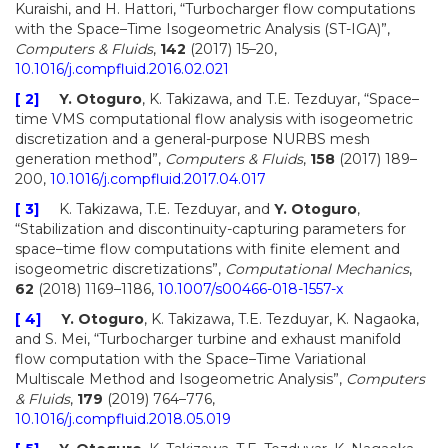
Kuraishi, and H. Hattori, “Turbocharger flow computations
with the Space–Time Isogeometric Analysis (ST-IGA)”,
Computers & Fluids
,
142
(2017) 15–20,
10.1016/j.compfluid.2016.02.021
[ 2]
Y. Otoguro
, K. Takizawa, and T.E. Tezduyar, “Space–
time VMS computational flow analysis with isogeometric
discretization and a general-purpose NURBS mesh
generation method”,
Computers & Fluids
,
158
(2017) 189–
200,
10.1016/j.compfluid.2017.04.017
[ 3]
K. Takizawa, T.E. Tezduyar, and
Y. Otoguro
,
“Stabilization and discontinuity-capturing parameters for
space–time flow computations with finite element and
isogeometric discretizations”,
Computational Mechanics
,
62
(2018) 1169–1186,
10.1007/s00466-018-1557-x
[ 4]
Y. Otoguro
, K. Takizawa, T.E. Tezduyar, K. Nagaoka,
and S. Mei, “Turbocharger turbine and exhaust manifold
flow computation with the Space–Time Variational
Multiscale Method and Isogeometric Analysis”,
Computers
& Fluids
,
179
(2019) 764–776,
10.1016/j.compfluid.2018.05.019