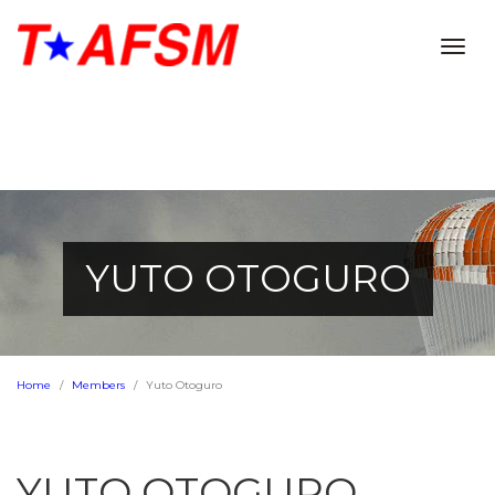
Togg
navig
YUTO OTOGURO
Home
Members
Yuto Otoguro
YUTO OTOGURO