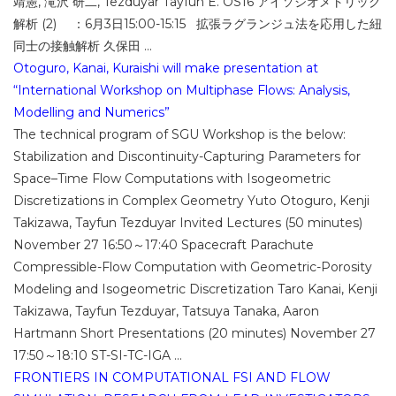
靖憲, 滝沢 研二, Tezduyar Tayfun E. OS16 アイソジオメトリック
解析 (2) ：6月3日15:00-15:15 拡張ラグランジュ法を応用した紐
同士の接触解析 久保田 ...
Otoguro, Kanai, Kuraishi will make presentation at
“International Workshop on Multiphase Flows: Analysis,
Modelling and Numerics”
The technical program of SGU Workshop is the below:
Stabilization and Discontinuity-Capturing Parameters for
Space–Time Flow Computations with Isogeometric
Discretizations in Complex Geometry Yuto Otoguro, Kenji
Takizawa, Tayfun Tezduyar Invited Lectures (50 minutes)
November 27 16:50～17:40 Spacecraft Parachute
Compressible-Flow Computation with Geometric-Porosity
Modeling and Isogeometric Discretization Taro Kanai, Kenji
Takizawa, Tayfun Tezduyar, Tatsuya Tanaka, Aaron
Hartmann Short Presentations (20 minutes) November 27
17:50～18:10 ST-SI-TC-IGA ...
FRONTIERS IN COMPUTATIONAL FSI AND FLOW