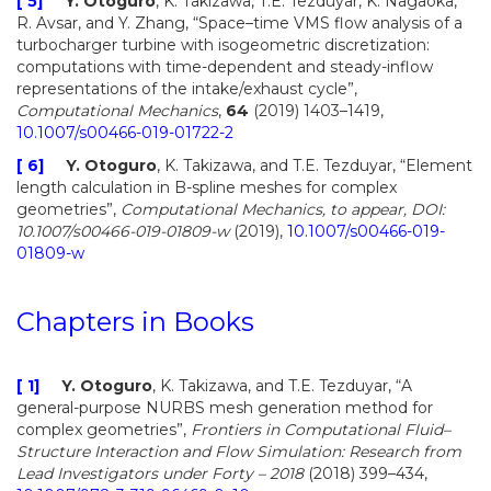
[ 5]
Y. Otoguro
, K. Takizawa, T.E. Tezduyar, K. Nagaoka,
R. Avsar, and Y. Zhang, “Space–time VMS flow analysis of a
turbocharger turbine with isogeometric discretization:
computations with time-dependent and steady-inflow
representations of the intake/exhaust cycle”,
Computational Mechanics
,
64
(2019) 1403–1419,
10.1007/s00466-019-01722-2
[ 6]
Y. Otoguro
, K. Takizawa, and T.E. Tezduyar, “Element
length calculation in B-spline meshes for complex
geometries”,
Computational Mechanics
, to appear, DOI:
10.1007/s00466-019-01809-w
(2019),
10.1007/s00466-019-
01809-w
Chapters in Books
[ 1]
Y. Otoguro
, K. Takizawa, and T.E. Tezduyar, “A
general-purpose NURBS mesh generation method for
complex geometries”,
Frontiers in Computational Fluid–
Structure Interaction and Flow Simulation: Research from
Lead Investigators under Forty – 2018
(2018) 399–434,