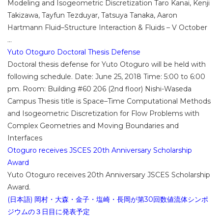
Modeling and Isogeometric Discretization Taro Kanai, Kenji
Takizawa, Tayfun Tezduyar, Tatsuya Tanaka, Aaron
Hartmann Fluid–Structure Interaction & Fluids – V October
...
Yuto Otoguro Doctoral Thesis Defense
Doctoral thesis defense for Yuto Otoguro will be held with
following schedule. Date: June 25, 2018 Time: 5:00 to 6:00
pm. Room: Building #60 206 (2nd floor) Nishi-Waseda
Campus Thesis title is Space–Time Computational Methods
and Isogeometric Discretization for Flow Problems with
Complex Geometries and Moving Boundaries and
Interfaces
Otoguro receives JSCES 20th Anniversary Scholarship
Award
Yuto Otoguro receives 20th Anniversary JSCES Scholarship
Award.
(日本語) 岡村・大森・金子・塩崎・長岡が第30回数値流体シンポ
ジウムの３日目に発表予定