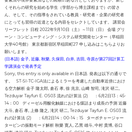
要素法や境界要素法などの経験のある方としておりますが、新し
くそれらの研究を始める学生（学部から博士課程まで）の皆さ
ん、そして、その指導をされている教員・研究者・企業の研究者
にとっても習得の近道となる内容をセレクトしています。 講習会
リーフレット 日程 2022年9月10日（土）～11日（日） 会場 グリ
ーン・コンピューティング・システム研究開発センター（早稲田
大学40号館） 東京都新宿区早稲田町27 申し込みはこちらよりお
願いします。
(日本語) 金子, 近藤, 秋樂, 久保田, 白井, 吉田, 寺原が第27回計算工
学講演会で発表予定
Sorry, this entry is only available in 日本語. 発表は以下の通りで
す。 ST-SI-TC-IGA法によるミラーを考慮した自動車近傍におけ
る空力解析 金子 隆太郎, 倉石 孝, 徐 兆京, 山﨑 智司, 滝沢 研二,
Tezduyar Tayfun E. OS03 流れの計算法 (2) ：6月2日13：45-
14：00 ディーゼル用酸化触媒における煤詰まり成⻑の予測 近藤
大斗, 倉石 孝, 上條 隆之, 滝沢 研二, Tezduyar Tayfun E. OS03 流
れの計算法 (2) ：6月2日14：00-14：15 ターボチャージャー
タービンの振動モード解析 秋樂 寛人, 乙黑 雄斗, 中村 貴博, 谷口