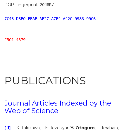
PGP Fingerprint:
2048R/
7C43 D8E0 FBAE AF27 A7F4 A42C 9983 99C6
C501 4379
PUBLICATIONS
Journal Articles Indexed by the
Web of Science
[ 1]
K. Takizawa, T.E. Tezduyar,
Y. Otoguro
, T. Terahara, T.