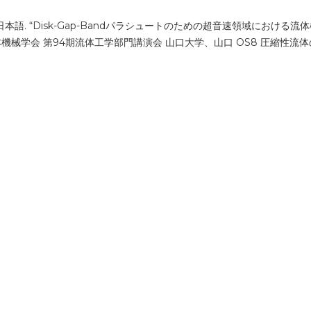
 available in 日本語. “Disk-Gap-Bandパラシュートのための超音
r 日本機械学会 第94期流体工学部門講演会 山口大学、山口 OS8 圧縮性流体の基