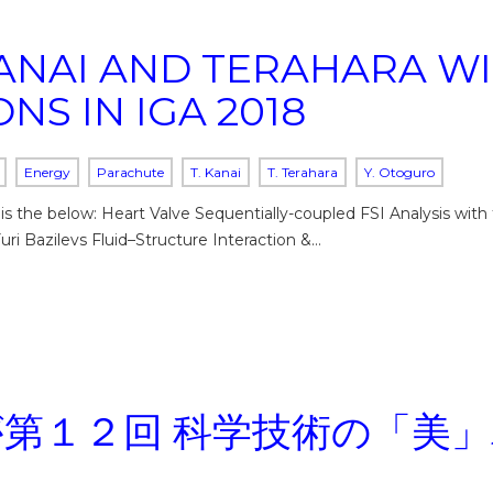
ANAI AND TERAHARA WI
NS IN IGA 2018
Energy
Parachute
T. Kanai
T. Terahara
Y. Otoguro
s the below: Heart Valve Sequentially-coupled FSI Analysis with 
ri Bazilevs Fluid–Structure Interaction &…
中が第１２回 科学技術の「美