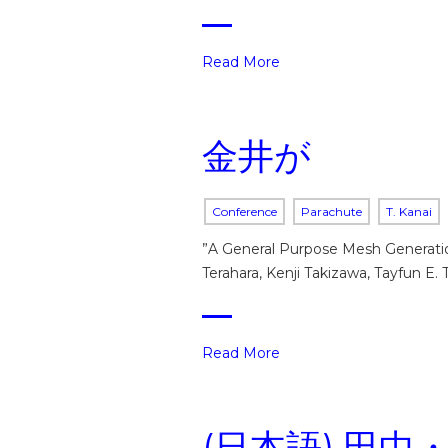
Read More
金井が
Conference
Parachute
T. Kanai
”A General Purpose Mesh Gener
Terahara, Kenji Takizawa, Tayfun 
Read More
(日本語) 田