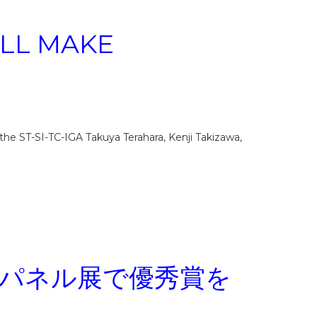
LL MAKE
the ST-SI-TC-IGA Takuya Terahara, Kenji Takizawa,
」パネル展で優秀賞を