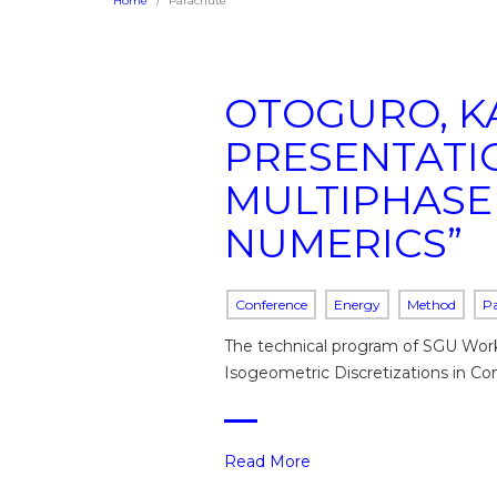
Home
Parachute
OTOGURO, KA
PRESENTATI
MULTIPHASE
NUMERICS”
Conference
Energy
Method
P
The technical program of SGU Work
Isogeometric Discretizations in C
Read More