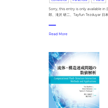
Sorry, this entry is only
郎、滝沢 研二、Tayfun Tezduya
Read More