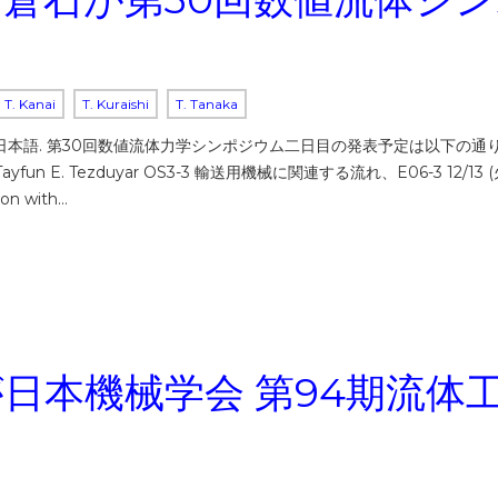
T. Kanai
T. Kuraishi
T. Tanaka
ly available in 日本語. 第30回数値流体力学シンポジウム二日目の発表
un E. Tezduyar OS3-3 輸送用機械に関連する流れ、E06-3 12/13
ion with…
井が日本機械学会 第94期流