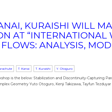
NAI, KURAISHI WILL M
ON AT “INTERNATIONA
 FLOWS: ANALYSIS, MO
arachute
T. Kanai
T. Kuraishi
Y. Otoguro
shop is the below: Stabilization and Discontinuity-Capturing P
omplex Geometry Yuto Otoguro, Kenji Takizawa, Tayfun Tezduyar 