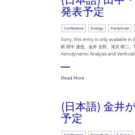
発表予定
Conference
Energy
Parachute
Sorry, this entry is on
析 田中 達也、金井 太郎、滝沢 研二、Tayf
Aerodynamic Analysis and Verificat
Read More
(日本語) 金
予定
Conference
Parachute
T. Kanai