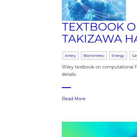
TEXTBOOK O
TAKIZAWA H
Artery
Biomimetic
Energy
Ge
Wiley textbook on computational F
details.
Read More