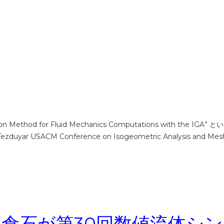
ation Method for Fluid Mechanics Computations with the 
E. Tezduyar USACM Conference on Isogeometric Analysis and Mesh
中・倉石が第30回数値流体シ