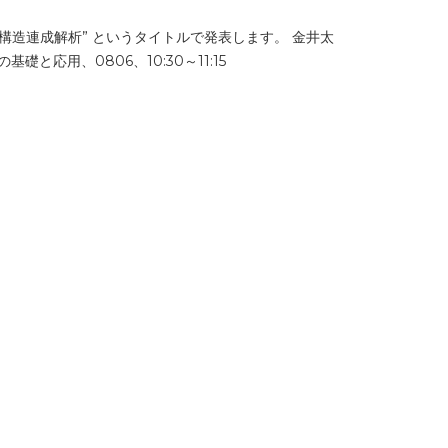
速領域における流体構造連成解析” というタイトルで発表します。 金井太
礎と応用、0806、10:30～11:15