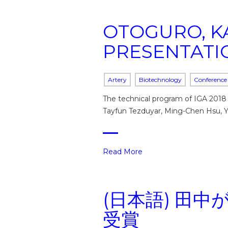
OTOGURO, K
PRESENTATIO
Artery
Biotechnology
Conference
The technical program of IGA 2018 i
Tayfun Tezduyar, Ming-Chen Hsu, Yu
Read More
(日本語) 田
受賞