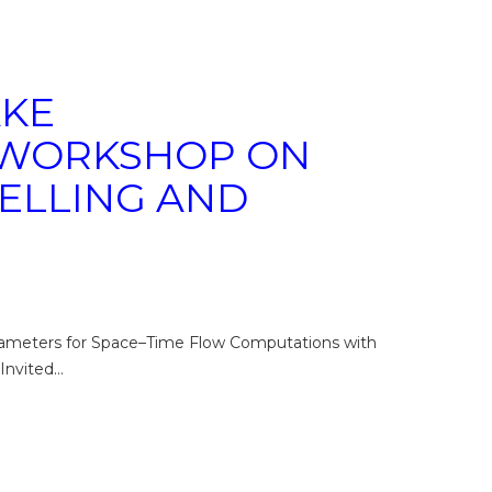
AKE
L WORKSHOP ON
DELLING AND
arameters for Space–Time Flow Computations with
Invited…