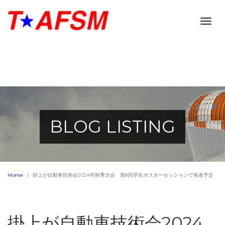
Togg
navig
BLOG LISTING
Home
掛上が自動車技術会2024年秋季大会 第8回学生ポスターセッションで発表予定
掛上が自動車技術会2024