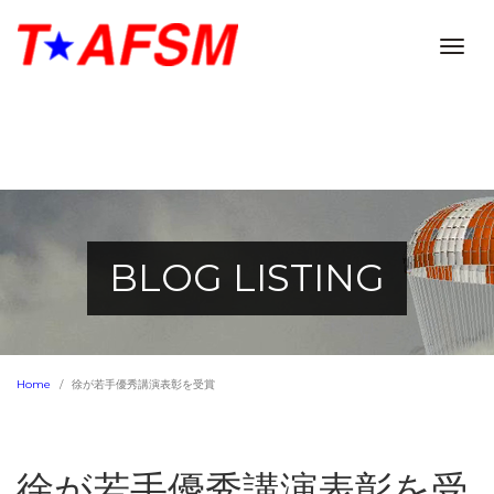
Togg
navig
BLOG LISTING
Home
徐が若手優秀講演表彰を受賞
徐が若手優秀講演表彰を受