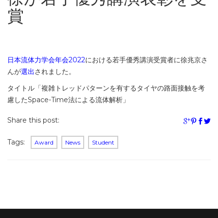
賞
日本流体力学会年会2022
における若手優秀講演受賞者に徐兆京さ
んが
選出
されました。
タイトル「複雑トレッドパターンを有するタイヤの路面接触を考
慮したSpace-Time法による流体解析」
Share this post:
Tags:
Award
News
Student