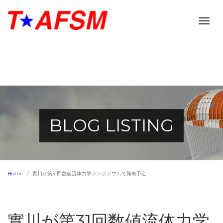
Togg
navig
BLOG LISTING
Home
實川が第31回数値流体力学シンポジウムで発表予定
實川が第31回数値流体力学