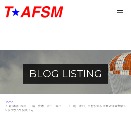
Togg
navig
BLOG LISTING
Home
(日本語) 福田、三浦、齊木、吉田、岡田、三川、劉、永田、中村が第37回数値流体力学シ
ンポジウムで発表予定