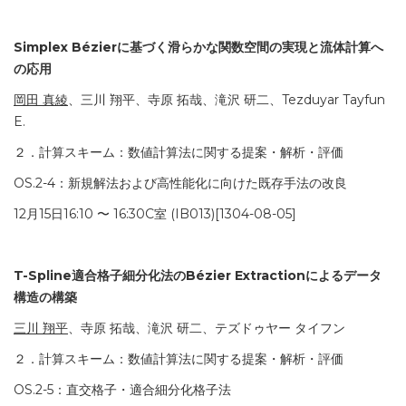
Simplex Bézierに基づく滑らかな関数空間の実現と流体計算へ
の応用
岡田 真綾
、三川 翔平、寺原 拓哉、滝沢 研二、Tezduyar Tayfun
E.
２．計算スキーム：数値計算法に関する提案・解析・評価
OS.2-4：新規解法および高性能化に向けた既存手法の改良
12月15日16:10 〜 16:30C室 (IB013)[1304-08-05]
T-Spline適合格子細分化法のBézier Extractionによるデータ
構造の構築
三川 翔平
、寺原 拓哉、滝沢 研二、テズドゥヤー タイフン
２．計算スキーム：数値計算法に関する提案・解析・評価
OS.2-5：直交格子・適合細分化格子法