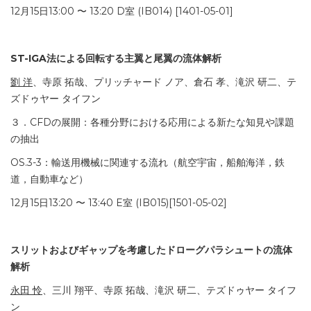
12月15日13:00 〜 13:20 D室 (IB014) [1401-05-01]
ST-IGA法による回転する主翼と尾翼の流体解析
劉 洋
、寺原 拓哉、プリッチャード ノア、倉石 孝、滝沢 研二、テ
ズドゥヤー タイフン
３．CFDの展開：各種分野における応用による新たな知見や課題
の抽出
OS.3-3：輸送用機械に関連する流れ（航空宇宙，船舶海洋，鉄
道，自動車など）
12月15日13:20 〜 13:40 E室 (IB015)[1501-05-02]
スリットおよびギャップを考慮したドローグパラシュートの流体
解析
永田 怜
、三川 翔平、寺原 拓哉、滝沢 研二、テズドゥヤー タイフ
ン