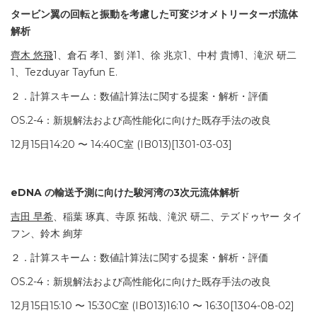
タービン翼の回転と振動を考慮した可変ジオメトリーターボ流体
解析
齊木 悠飛
1、倉石 孝1、劉 洋1、徐 兆京1、中村 貴博1、滝沢 研二
1、Tezduyar Tayfun E.
２．計算スキーム：数値計算法に関する提案・解析・評価
OS.2-4：新規解法および高性能化に向けた既存手法の改良
12月15日14:20 〜 14:40C室 (IB013)[1301-03-03]
eDNA の輸送予測に向けた駿河湾の3次元流体解析
吉田 早希
、稲葉 琢真、寺原 拓哉、滝沢 研二、テズドゥヤー タイ
フン、鈴木 絢芽
２．計算スキーム：数値計算法に関する提案・解析・評価
OS.2-4：新規解法および高性能化に向けた既存手法の改良
12月15日15:10 〜 15:30C室 (IB013)16:10 〜 16:30[1304-08-02]