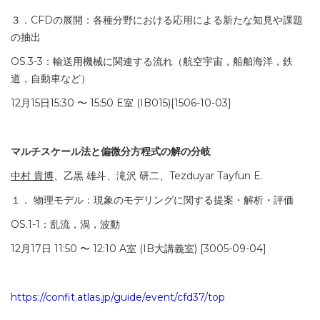
３．CFDの展開：各種分野における応用による新たな知見や課題
の抽出
OS.3-3：輸送用機械に関連する流れ（航空宇宙，船舶海洋，鉄
道，自動車など）
12月15日15:30 〜 15:50 E室 (IB015)[1506-10-03]
マルチスケール法と偏微分方程式の解の分岐
中村 貴博
、乙黒 雄斗、滝沢 研二、Tezduyar Tayfun E.
１． 物理モデル：現象のモデリングに関する提案・解析・評価
OS.1-1：乱流，渦，波動
12月17日 11:50 〜 12:10 A室 (IB大講義室) [3005-09-04]
https://confit.atlas.jp/guide/event/cfd37/top