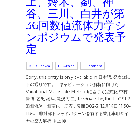
上、鈴木、劉、神
谷、三川、白井が第
36回数値流体力学シ
ンポジウムで発表予
定
K. Takizawa
T. Kuraishi
T. Terahara
Sorry, this entry is only available in 日本語. 発表は以
下の通りです。 キャビテーション解析に向けた
Variational Multiscale Methodに基つく定式化 中村
貴博, 乙黒 雄斗, 滝沢 研二, Tezduyar Tayfun E. OS1-2
混相流体，相変化，反応，界面D02-3: 12月14日 11:30-
11:50 非対称トレッドパターンを有する乗用車用タイ
ヤの空力解析 掛上 剛,…