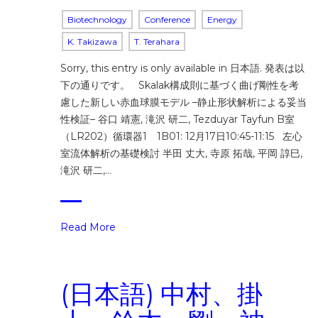
Biotechnology
Conference
Energy
K. Takizawa
T. Terahara
Sorry, this entry is only available in 日本語. 発表は以
下の通りです。 Skalak構成則に基づく曲げ剛性を考
慮した新しい赤血球膜モデル –静止形状解析による妥当
性検証– 谷口 靖憲, 滝沢 研二, Tezduyar Tayfun B室
（LR202）循環器1 1B01: 12月17日10:45-11:15 左心
室流体解析の基礎検討 半田 丈大, 寺原 拓哉, 平岡 諄巳,
滝沢 研二,…
Read More
(日本語) 中村、掛