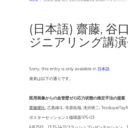
Home
(日本語) 齋藤, 谷口, 寺原が日本機械学会 第34回バイオエン
(日本語) 齋藤, 
ジニアリング講演
Sorry, this entry is only available in
日本語
.
発表は以下の通りです。
医用画像からの血管壁ゼロ応力状態の推定手法の提案
齋藤耀玖
, 乙黒雄斗, 寺原拓哉, 滝沢研二, TezduyarTayfu
ポスターセッション１循環器1P5-03
6月25日 13:15-14:15フラッシュプレゼンテーション，1